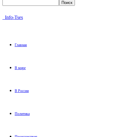
Info-Tses
Главная
В мире
В России
Политика
Происшествия